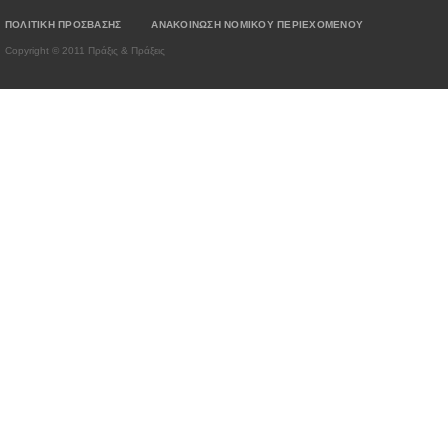
ΠΟΛΙΤΙΚΗ ΠΡΟΣΒΑΣΗΣ
ΑΝΑΚΟΙΝΩΣΗ ΝΟΜΙΚΟΥ ΠΕΡΙΕΧΟΜΕΝΟΥ
Copyright © 2011 Πράξις & Πράξεις