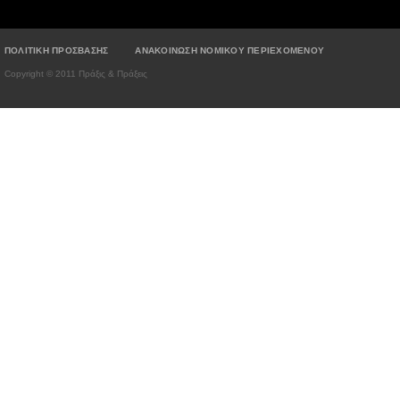
ΠΟΛΙΤΙΚΗ ΠΡΟΣΒΑΣΗΣ
ΑΝΑΚΟΙΝΩΣΗ ΝΟΜΙΚΟΥ ΠΕΡΙΕΧΟΜΕΝΟΥ
Copyright © 2011 Πράξις & Πράξεις