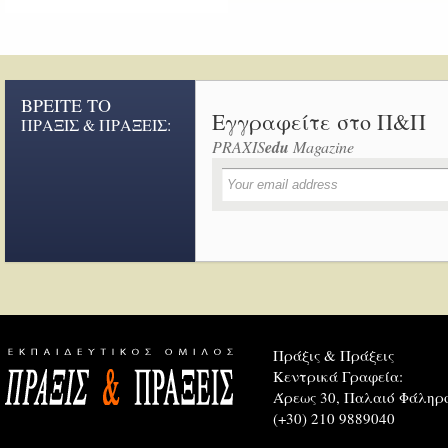
ΒΡΕΙΤΕ ΤΟ
Εγγραφείτε στο Π&Π
ΠΡΑΞΙΣ & ΠΡΑΞΕΙΣ:
PRAXIS
edu
Magazine
Πράξις & Πράξεις
Κεντρικά Γραφεία:
Άρεως 30, Παλαιό Φάληρο
(+30) 210 9889040