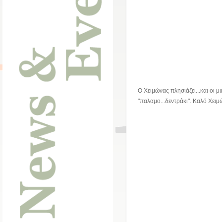
Ο Χειμώνας πλησιάζει...και οι μ
"παλαμο...δεντράκι". Καλό Χειμ